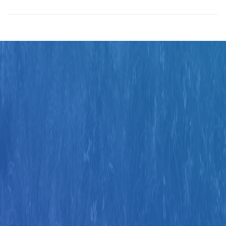
Judul
Pengarang
Subyek
ISBN/ISSN
Tipe Koleksi
Lokasi