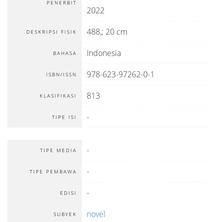
PENERBIT
2022
488,; 20 cm
DESKRIPSI FISIK
Indonesia
BAHASA
978-623-97262-0-1
ISBN/ISSN
813
KLASIFIKASI
-
TIPE ISI
-
TIPE MEDIA
-
TIPE PEMBAWA
-
EDISI
novel
SUBYEK